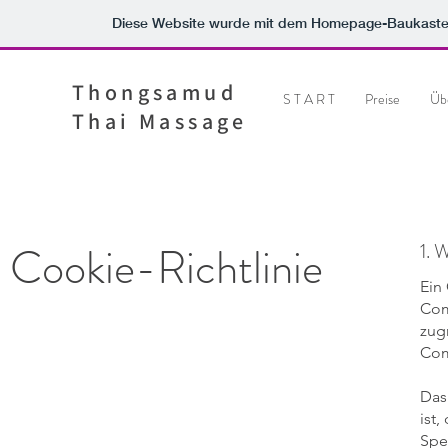
Diese Website wurde mit dem Homepage-Baukast
Thongsamud
S T A R T
Preise
Üb
Thai Massage
Cookie-Richtlinie
1. 
Ein
Com
zug
Com
Das
ist
Spe